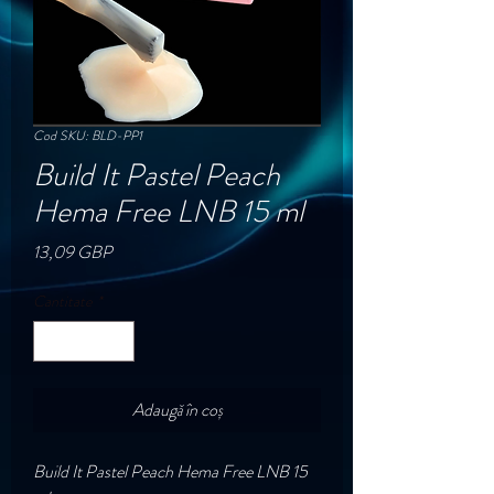
Cod SKU: BLD-PP1
Build It Pastel Peach
Hema Free LNB 15 ml
Preț
13,09 GBP
Cantitate
*
Adaugă în coș
Build It Pastel Peach Hema Free LNB 15