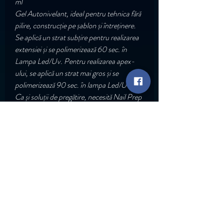
ml
Gel Autonivelant, ideal pentru tehnica fără
pilire, construcție pe șablon și întreținere.
Se aplică un strat subțire pentru realizarea
extensiei și se polimerizează 60 sec. în
Lampa Led/Uv. Pentru realizarea apex-
ului, se aplică un strat mai gros și se
polimerizează 90 sec. în lampa Led/Uv.
Ca și soluții de pregătire, necesită Nail Prep
și Stick It Base.
Nu garantăm compatibilitatea produselor
LNB cu alte produse aparținând altor
Brand-uri.
Go Back
Rapid Links