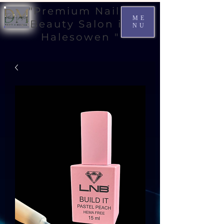
"Premium Nail &
ME
Beauty Salon in
NU
Halesowen "