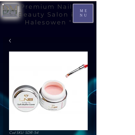
"Premium Nail &
ME
Beauty Salon in
NU
Halesowen "
Cod SKU: SDR-54