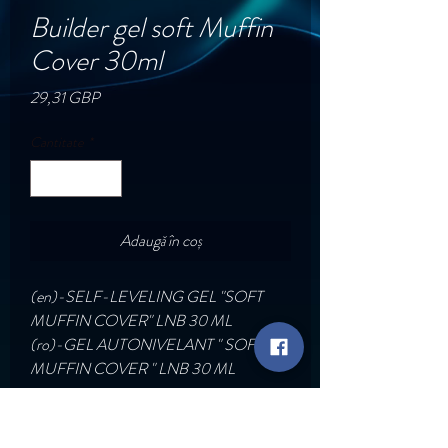
Builder gel soft Muffin
Cover 30ml
Preț
29,31 GBP
Cantitate
*
Adaugă în coș
(en)-SELF-LEVELING GEL "SOFT
MUFFIN COVER" LNB 30 ML
(ro)-GEL AUTONIVELANT " SOFT
MUFFIN COVER " LNB 30 ML