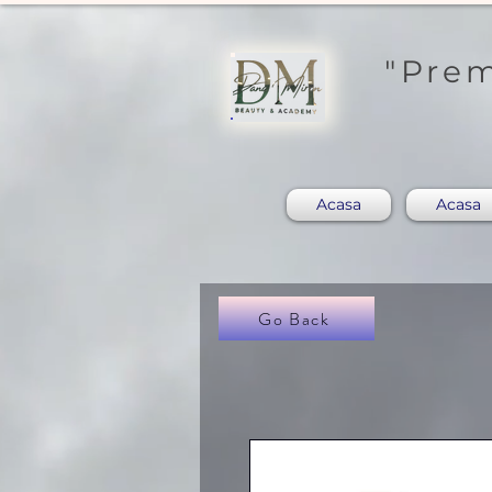
"Prem
Acasa
Acasa
Go Back