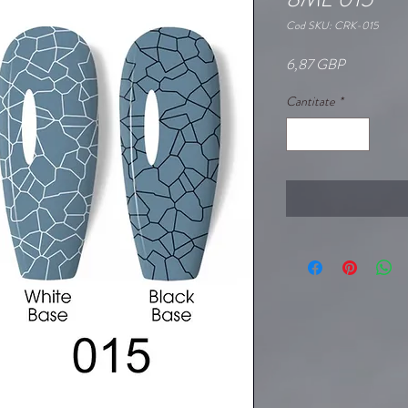
Cod SKU: CRK-015
Preț
6,87 GBP
Cantitate
*