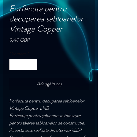
Forfecuta pentru
decuparea sabloanelor
Vintage Copper
Preț
9,40 GBP
Cantitate
*
Adaugă în coș
Forfecuta pentru decuparea sabloanelor
Vintage Copper LNB
Forfecuța pentru șabloane se folosește
pentru tăierea șabloanelor de construcție.
Aceasta este realizată din oțel inoxidabil.