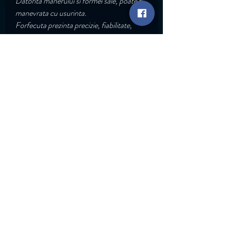
Datorita manerului si formei sale, poate fi
manevrata cu usurinta.
Forfecuta prezinta precizie, fiabilitate,
datorita materialului din care este
confecționată.
Go Back
Rapid Links
Services
ABT Trainings
Shop
Contact
© Copyright