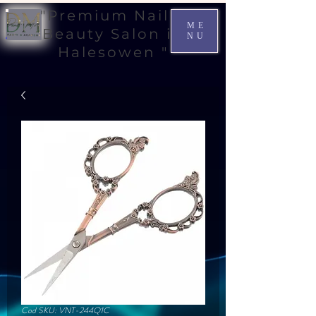
"Premium Nail &
ME
Beauty Salon in
NU
Halesowen "
Cod SKU: VNT-244Q1C