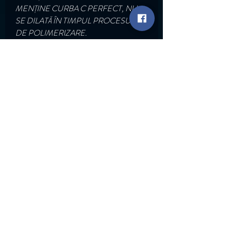
MENȚINE CURBA C PERFECT, NU
SE DILATĂ ÎN TIMPUL PROCESULUI
DE POLIMERIZARE.
TIMP DE POLIMERIZARE : 60 s ÎN
LAMPA LED/UV.
Go Back
Rapid Links
Services
ABT Trainings
Shop
Contact
© Copyright