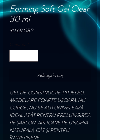
Forming Soft Gel Clear
30 ml
Preț
30,69 GBP
Cantitate
*
Adaugă în coș
GEL DE CONSTRUCȚIE TIP JELEU.
MODELARE FOARTE UȘOARĂ, NU
CURGE, NU SE AUTONIVELEAZĂ.
IDEAL ATÂT PENTRU PRELUNGIREA
PE ȘABLON, APLICARE PE UNGHIA
NATURALĂ, CÂT ȘI PENTRU
ÎNTREȚINERE.