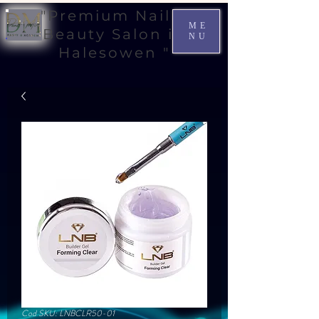
"Premium Nail &
ME
Beauty Salon in
NU
Halesowen "
Cod SKU: LNBCLR50-01