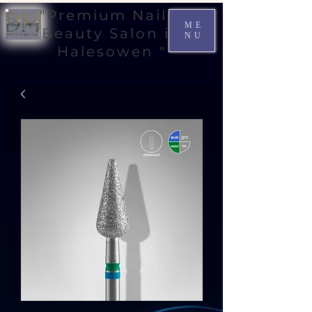
"Premium Nail &
ME
Beauty Salon in
NU
Halesowen "