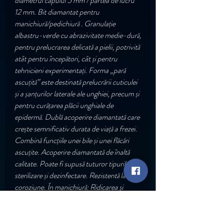
diametrul capului 5 mm / partea de lucru
12 mm. Bit diamantat pentru
manichiură/pedichiură . Granulație
albastru-verde cu abrazivitate medie-dură,
pentru prelucrarea delicată a pielii, potrivită
atât pentru începători, cât și pentru
tehnicieni experimentați. Forma „pară
ascuțită” este destinată prelucrării cuticulei
și a șanțurilor laterale ale unghiei, precum și
pentru curățarea plăcii unghiale de
epidermă. Dublă acoperire diamantată care
crește semnificativ durata de viață a frezei.
Combină funcțiile unei bile și unei flăcări
ascuțite. Acoperire diamantată de înaltă
calitate. Poate fi supusă tuturor tipurilor de
sterilizare și dezinfectare. Rezistentă la
coroziune. În manichiură: Ridicarea și
îndepărtarea cuticulelor. Prelucrarea
șanțurilor laterale ale unghiei. Îndepărtarea