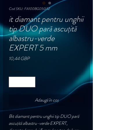
Cod SKU: FA100BG050/12
it diamant pentru unghii
tip DUO pară ascuțită
albastru-verde
EXPERT 5 mm
Preț
10,44 GBP
Cantitate
*
Adaugă în coș
Bit diamant pentru unghii tip DUO pară
ascuțită albastru-verde EXPERT,