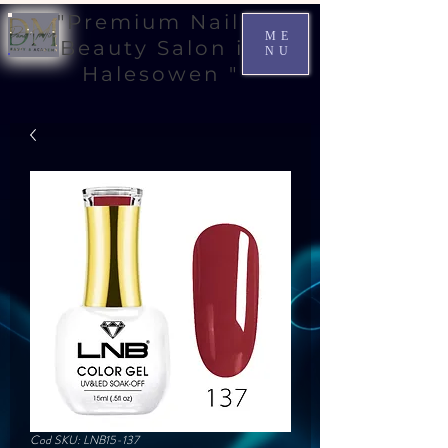
"Premium Nail &
ME
Beauty Salon in
NU
Halesowen "
Cod SKU: LNB15-137