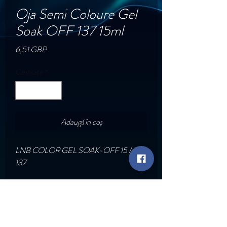
Oja Semi Coloure Gel
Soak OFF 137 15ml
Preț
6,51 GBP
Cantitate
*
Adaugă în coș
LNB COLOR GEL SOAK-OFF 15 ML
137
Go Back