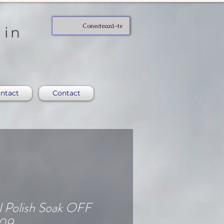
Conectează-te
 in
ntact
Contact
l Polish Soak OFF
09