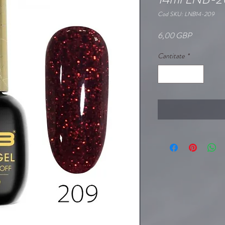
Cod SKU: LNB14-209
Preț
6,00 GBP
Cantitate
*