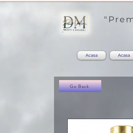
"Prem
Acasa
Acasa
Go Back