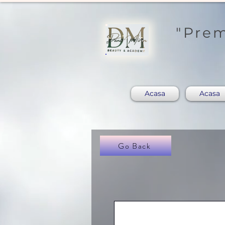
"Prem
Acasa
Acasa
Go Back