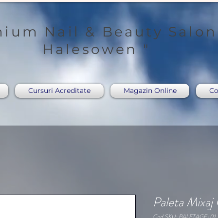
ium Nail & Beauty Salon
Halesowen "
Cursuri Acreditate
Magazin Online
Co
Paleta Mixaj
Cod SKU: PALETAGF-01