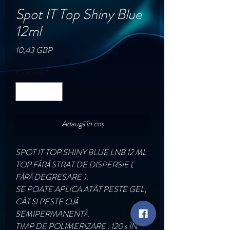
Spot IT Top Shiny Blue
12ml
Preț
10,43 GBP
Cantitate
*
Adaugă în coș
SPOT IT TOP SHINY BLUE LNB 12 ML
TOP FĂRĂ STRAT DE DISPERSIE (
FĂRĂ DEGRESARE ).
SE POATE APLICA ATÂT PESTE GEL,
CÂT ȘI PESTE OJĂ
SEMIPERMANENTĂ.
TIMP DE POLIMERIZARE : 120 s ÎN