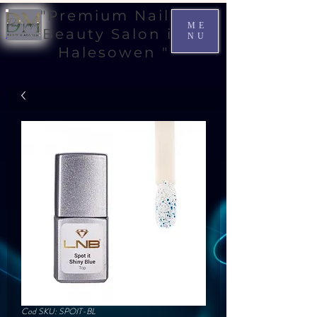
"Premium Nail &
ME
Beauty Salon in
NU
Halesowen "
Cod SKU: SPOIT-BL