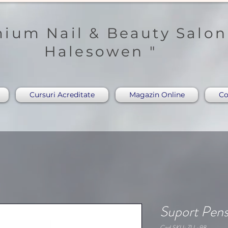
ium Nail & Beauty Salon
Halesowen "
Cursuri Acreditate
Magazin Online
Co
Suport Pens
Cod SKU: ZLL-98