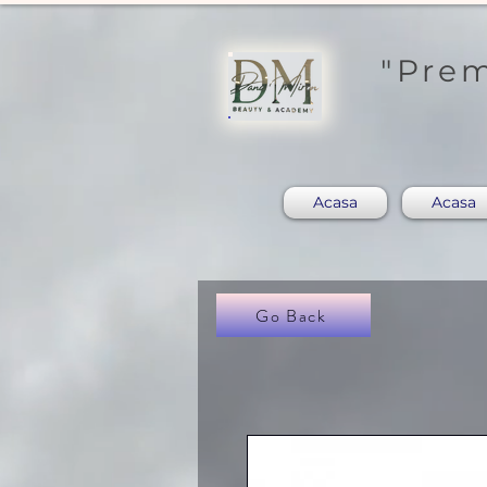
"Prem
Acasa
Acasa
Go Back