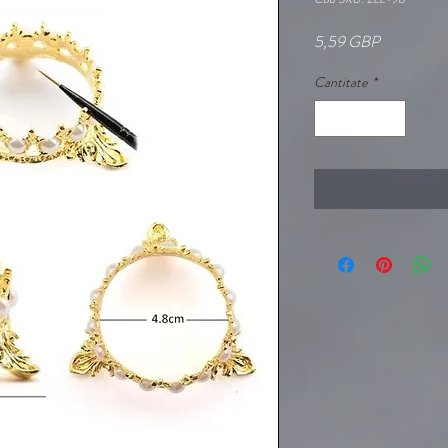
Preț
5,59 GBP
Cantitate
*