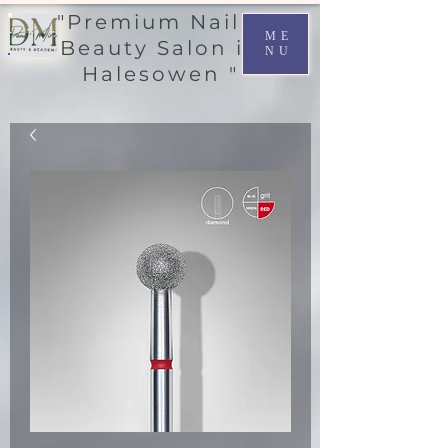
"Premium Nail &
ME
Beauty Salon in
NU
Halesowen "