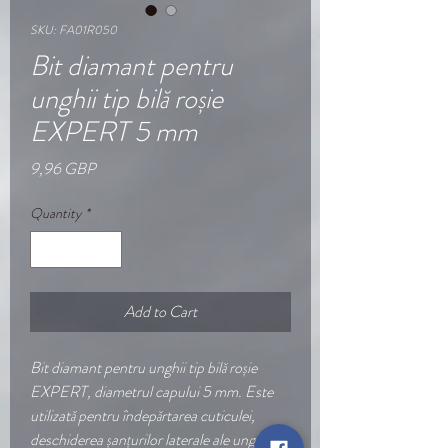
SKU: FA01R050
Bit diamant pentru
unghii tip bilă roșie
EXPERT 5 mm
Price
9,96 GBP
Quantity
*
Add to Cart
Bit diamant pentru unghii tip bilă roșie
EXPERT, diametrul capului 5 mm. Este
utilizată pentru îndepărtarea cuticulei,
deschiderea șanțurilor laterale ale unghiei și