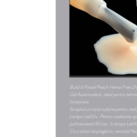
Build It Pastel Peach Hema Free L
Gel Autonivelant, ideal pentru tehnica
întreținere.
Se aplică un strat subțire pentru reali
Lampa Led/Uv. Pentru realizarea apex-
polimerizează 90 sec. în lampa Led
Ca și soluții de pregătire, necesită Nai