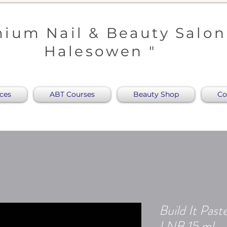
ium Nail & Beauty Salon
Halesowen "
ices
ABT Courses
Beauty Shop
Co
Build It Pas
LNB 15 ml