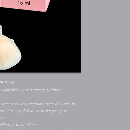
NB 15 ml
 fără pilire, construcție pe șablon și
zarea extensiei și se polimerizează 60 sec. în
ului, se aplică un strat mai gros și se
/Uv.
l Prep și Stick It Base.