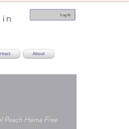
Log In
 in
ntact
About
tel Peach Hema Free