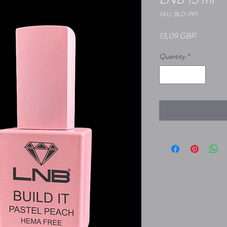
SKU: BLD-PP1
Price
13,09 GBP
Quantity
*