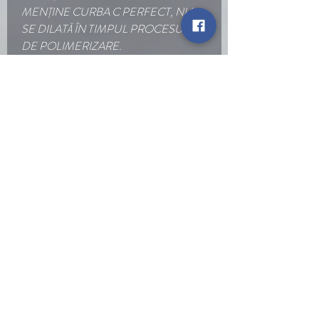
MENȚINE CURBA C PERFECT, NU
SE DILATĂ ÎN TIMPUL PROCESULUI
DE POLIMERIZARE.
TIMP DE POLIMERIZARE : 60 s ÎN
LAMPA LED/UV.
Go Back
Rapid Links
Services
ABT Trainings
Shop
Contact
© 2026 DM Nails & Beauty. All rights reserved.