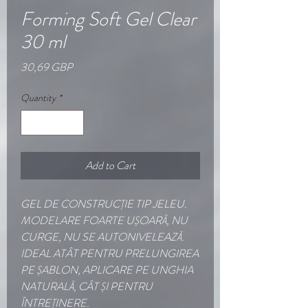
Forming Soft Gel Clear
30 ml
Price
30,69 GBP
Quantity
*
Add to Cart
GEL DE CONSTRUCȚIE TIP JELEU.
MODELARE FOARTE UȘOARĂ, NU
CURGE, NU SE AUTONIVELEAZĂ.
IDEAL ATÂT PENTRU PRELUNGIREA
PE ȘABLON, APLICARE PE UNGHIA
NATURALĂ, CÂT ȘI PENTRU
ÎNTREȚINERE.