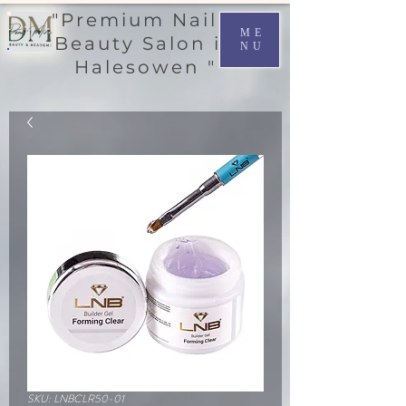
"Premium Nail &
ME
Beauty Salon in
NU
Halesowen "
SKU: LNBCLR50-01